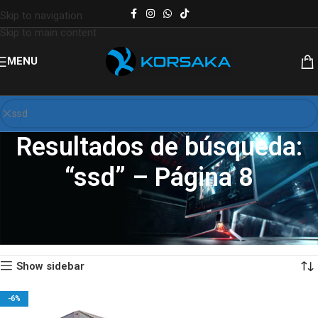
Skip to navigation
Skip to main content
MENU
Resultados de búsqueda:
“ssd” – Página 8
Inicio
Tienda de computadoras en Santo Domingo
Resultados de búsqueda para “ssd”
Página 8
Mostrando 85–96 de 132 resultados
Show sidebar
-6%