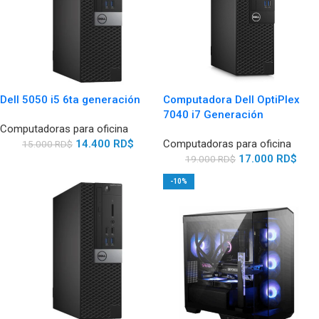
Dell 5050 i5 6ta generación
Computadora Dell OptiPlex
7040 i7 Generación
Computadoras para oficina
14.400
RD$
Computadoras para oficina
15.000
RD$
17.000
RD$
19.000
RD$
-10%