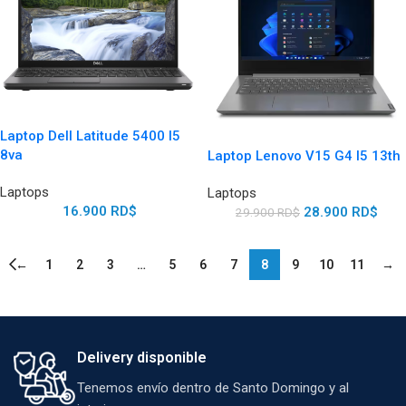
Laptop Dell Latitude 5400 I5
8va
Laptop Lenovo V15 G4 I5 13th
Laptops
Laptops
16.900
RD$
28.900
RD$
29.900
RD$
←
1
2
3
…
5
6
7
8
9
10
11
→
Delivery disponible
Tenemos envío dentro de Santo Domingo y al