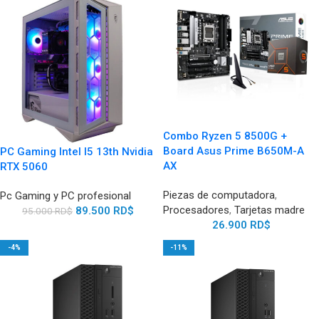
Combo Ryzen 5 8500G +
Board Asus Prime B650M-A
PC Gaming Intel I5 13th Nvidia
AX
RTX 5060
Piezas de computadora
,
Pc Gaming y PC profesional
Procesadores
,
Tarjetas madre
89.500
RD$
95.000
RD$
26.900
RD$
-4%
-11%