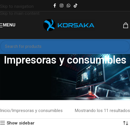
Skip to navigation
Skip to main content
MENU
Impresoras y consumibles
Explora nuestra selección de
impresoras y consumibles
para uso
doméstico, profesional y empresarial. Encuentra
impresoras láser,
de tinta continua, multifuncionales
y todos los
cartuchos,
toners y tintas
que necesitas. Productos confiables con
garantía
total
y
envío rápido en toda República Dominicana
.
Inicio
Impresoras y consumibles
Mostrando los 11 resultados
Show sidebar