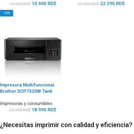
10.900
RD$
22.290
RD$
14.490
RD$
23.400
RD$
-10%
Impresora Multifuncional
Brother DCPT420W Tank
Impresoras y consumibles
18.990
RD$
20.990
RD$
¿Necesitas imprimir con calidad y eficiencia?