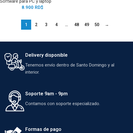
Software para PC y laptop
8.900
RD$
1
2
3
4
…
48
49
50
→
Delivery disponible
Tenemos envío dentro de Santo Domingo y al
interior.
Soporte 9am - 9pm
Contamos con soporte especializado.
Formas de pago