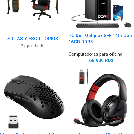
PC Dell Optiplex SFF 14th Gen
SILLAS Y ESCRITORIOS
16GB DDR5
22 products
Computadoras para oficina
68.900
RD$