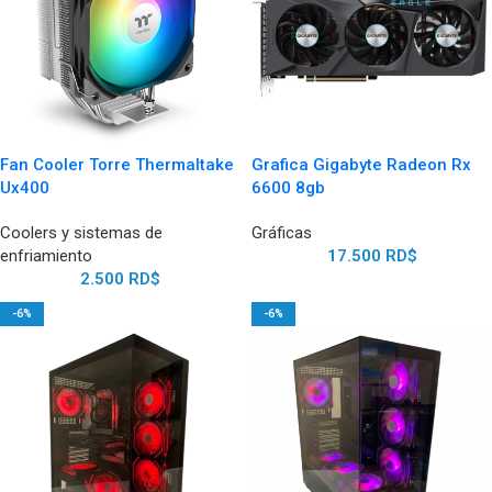
Fan Cooler Torre Thermaltake
Grafica Gigabyte Radeon Rx
Ux400
6600 8gb
Coolers y sistemas de
Gráficas
enfriamiento
17.500
RD$
2.500
RD$
-6%
-6%