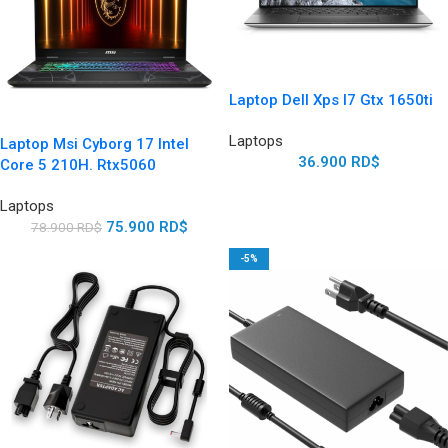
Laptop Dell Xps I7 Gtx 1650ti
Laptops
Laptop Msi Cyborg 17 Intel
36.900
RD$
Core 5 210H. Rtx5060
Laptops
75.900
RD$
78.900
RD$
-5%