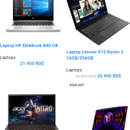
Laptop HP EliteBook 840 G8
Laptop Lenovo V15 Ryzen 3
Laptops
16GB/256GB
21.900
RD$
Laptops
25.900
RD$
26.800
RD$
SOLD OUT