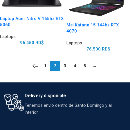
Laptop Acer Nitro V 165hz RTX
5060
Msi Katana 15 144hz RTX
4070
Laptops
96.450
RD$
Laptops
76.500
RD$
←
1
2
3
4
5
→
Delivery disponible
Tenemos envío dentro de Santo Domingo y al
interior.