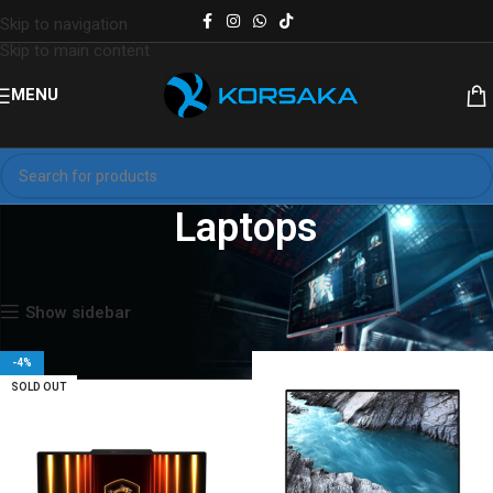
Skip to navigation
Skip to main content
MENU
Laptops
Inicio
Laptops
Página 2
Mostrando 13–24 de 52 resultados
Show sidebar
-4%
SOLD OUT