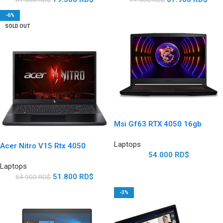
-6%
SOLD OUT
Msi Gf63 RTX 4050 16gb
Laptops
Acer Nitro V15 Rtx 4050
54.000
RD$
Laptops
51.800
RD$
54.900
RD$
-3%