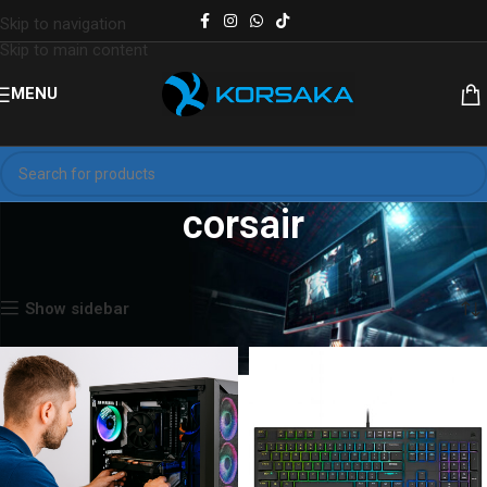
Skip to navigation
Skip to main content
MENU
corsair
Inicio
Productos etiquetados “corsair”
Mostrando los 2 resultados
Show sidebar