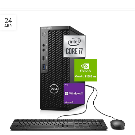
24
ABR