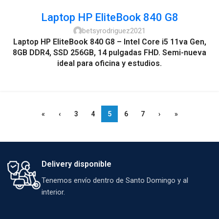
Laptop HP EliteBook 840 G8
betsyrodriguez2021
Laptop HP EliteBook 840 G8 – Intel Core i5 11va Gen,
8GB DDR4, SSD 256GB, 14 pulgadas FHD. Semi-nueva
ideal para oficina y estudios.
«
‹
3
4
5
6
7
›
»
Delivery disponible
Tenemos envío dentro de Santo Domingo y al
interior.