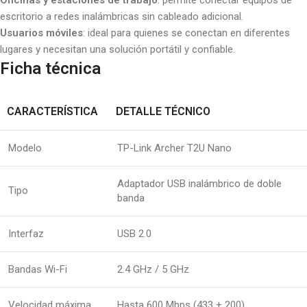
Oficinas y estaciones de trabajo
: permite conectar equipos de
escritorio a redes inalámbricas sin cableado adicional.
Usuarios móviles
: ideal para quienes se conectan en diferentes
lugares y necesitan una solución portátil y confiable.
Ficha técnica
CARACTERÍSTICA
DETALLE TÉCNICO
Modelo
TP-Link Archer T2U Nano
Adaptador USB inalámbrico de doble
Tipo
banda
Interfaz
USB 2.0
Bandas Wi-Fi
2.4 GHz / 5 GHz
Velocidad máxima
Hasta 600 Mbps (433 + 200)