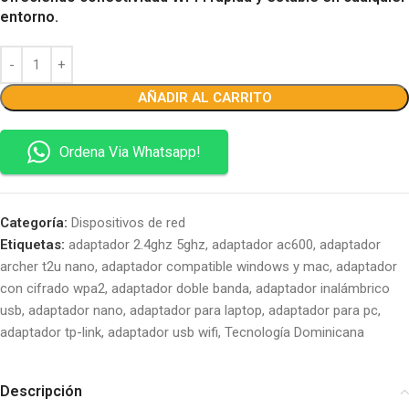
entorno.
AÑADIR AL CARRITO
Ordena Via Whatsapp!
Categoría:
Dispositivos de red
Etiquetas:
adaptador 2.4ghz 5ghz
,
adaptador ac600
,
adaptador
archer t2u nano
,
adaptador compatible windows y mac
,
adaptador
con cifrado wpa2
,
adaptador doble banda
,
adaptador inalámbrico
usb
,
adaptador nano
,
adaptador para laptop
,
adaptador para pc
,
adaptador tp-link
,
adaptador usb wifi
,
Tecnología Dominicana
Descripción