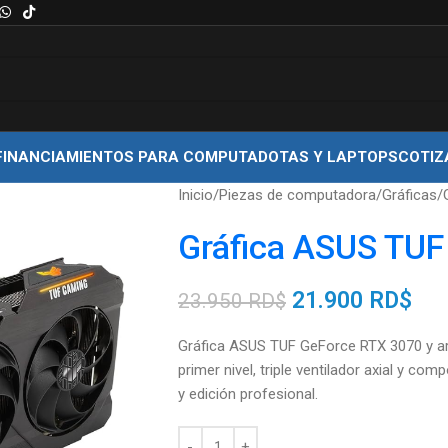
FINANCIAMIENTOS PARA COMPUTADOTAS Y LAPTOPS
COTIZ
Inicio
Piezas de computadora
Gráficas
Gráfica ASUS TUF
21.900
RD$
23.950
RD$
Gráfica ASUS TUF GeForce RTX 3070 y ar
primer nivel, triple ventilador axial y co
y edición profesional.