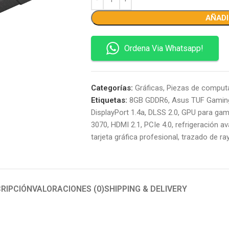
AÑADI
Ordena Via Whatsapp!
Categorías:
Gráficas
,
Piezas de comput
Etiquetas:
8GB GDDR6
,
Asus TUF Gamin
DisplayPort 1.4a
,
DLSS 2.0
,
GPU para gam
3070
,
HDMI 2.1
,
PCIe 4.0
,
refrigeración a
tarjeta gráfica profesional
,
trazado de ra
RIPCIÓN
VALORACIONES (0)
SHIPPING & DELIVERY