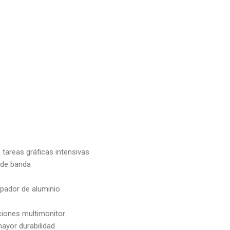
areas gráficas intensivas
 de banda
sipador de aluminio
aciones multimonitor
ayor durabilidad