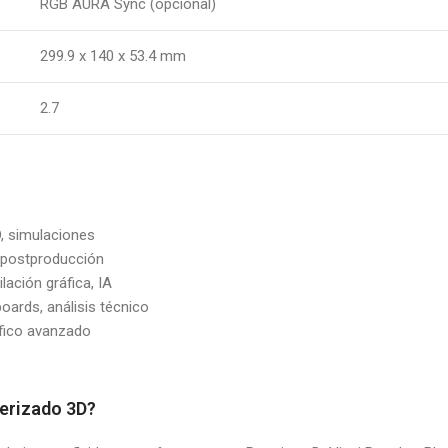
RGB AURA Sync (opcional)
299.9 x 140 x 53.4 mm
2.7
, simulaciones
, postproducción
lación gráfica, IA
boards, análisis técnico
áfico avanzado
derizado 3D?