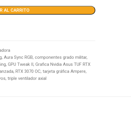
R AL CARRITO
adora
g
,
Aura Sync RGB
,
componentes grado militar
,
ing
,
GPU Tweak II
,
Grafica Nvidia Asus TUF RTX
vanzada
,
RTX 3070 OC
,
tarjeta gráfica Ampere
,
yos
,
triple ventilador axial