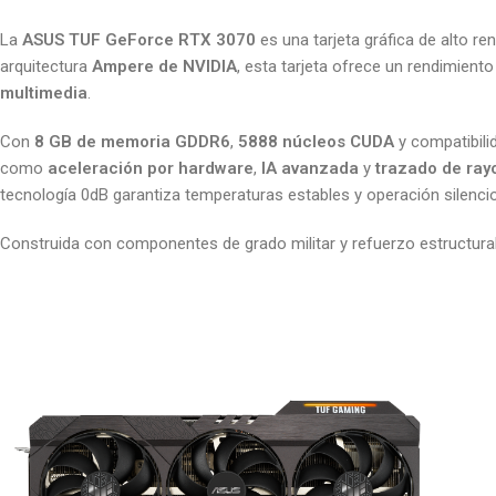
La
ASUS TUF GeForce RTX 3070
es una tarjeta gráfica de alto re
arquitectura
Ampere de NVIDIA
, esta tarjeta ofrece un rendimien
multimedia
.
Con
8 GB de memoria GDDR6
,
5888 núcleos CUDA
y compatibil
como
aceleración por hardware
,
IA avanzada
y
trazado de ray
tecnología 0dB garantiza temperaturas estables y operación silencio
Construida con componentes de grado militar y refuerzo estructural