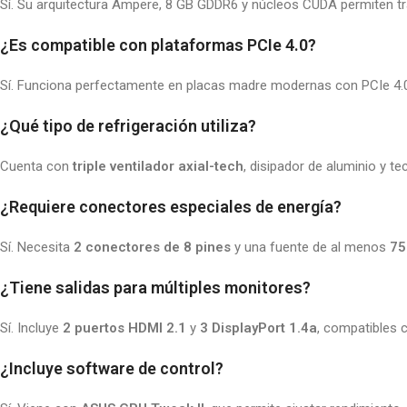
Sí. Su arquitectura Ampere, 8 GB GDDR6 y núcleos CUDA permiten tr
¿Es compatible con plataformas PCIe 4.0?
Sí. Funciona perfectamente en placas madre modernas con PCIe 4.0
¿Qué tipo de refrigeración utiliza?
Cuenta con
triple ventilador axial-tech
, disipador de aluminio y t
¿Requiere conectores especiales de energía?
Sí. Necesita
2 conectores de 8 pines
y una fuente de al menos
75
¿Tiene salidas para múltiples monitores?
Sí. Incluye
2 puertos HDMI 2.1
y
3 DisplayPort 1.4a
, compatibles 
¿Incluye software de control?