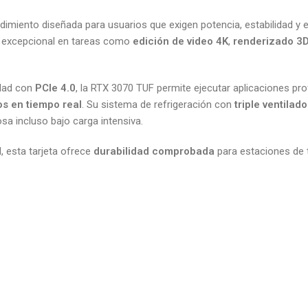
ndimiento diseñada para usuarios que exigen potencia, estabilidad y e
to excepcional en tareas como
edición de video 4K
,
renderizado 3
idad con
PCIe 4.0
, la RTX 3070 TUF permite ejecutar aplicaciones pr
os en tiempo real
. Su sistema de refrigeración con
triple ventilad
sa incluso bajo carga intensiva.
, esta tarjeta ofrece
durabilidad comprobada
para estaciones de t