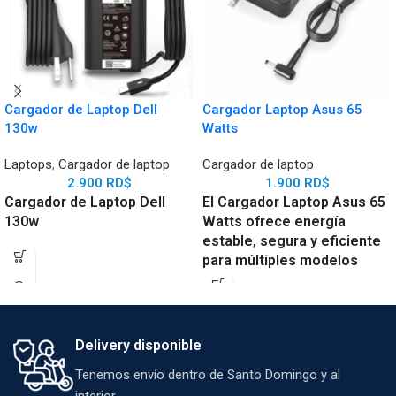
Cargador de Laptop Dell
Cargador Laptop Asus 65
130w
Watts
Laptops
,
Cargador de laptop
Cargador de laptop
2.900
RD$
1.900
RD$
Cargador de Laptop Dell
El Cargador Laptop Asus 65
130w
Watts ofrece energía
estable, segura y eficiente
para múltiples modelos
ASUS, con diseño
compacto, protección
avanzada y excelente
durabilidad para uso diario,
Delivery disponible
trabajo y viajes.
Tenemos envío dentro de Santo Domingo y al