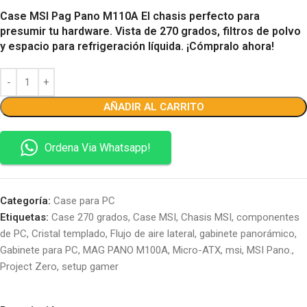
Case MSI Pag Pano M110A El chasis perfecto para
presumir tu hardware. Vista de 270 grados, filtros de polvo
y espacio para refrigeración líquida. ¡Cómpralo ahora!
AÑADIR AL CARRITO
Ordena Via Whatsapp!
Categoría:
Case para PC
Etiquetas:
Case 270 grados
,
Case MSI
,
Chasis MSI
,
componentes
de PC
,
Cristal templado
,
Flujo de aire lateral
,
gabinete panorámico
,
Gabinete para PC
,
MAG PANO M100A
,
Micro-ATX
,
msi
,
MSI Pano.
,
Project Zero
,
setup gamer