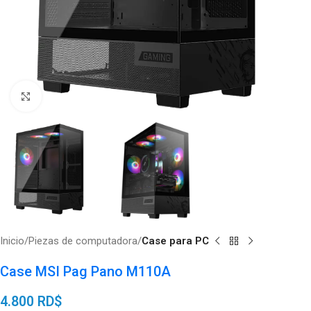
Click to enlarge
Inicio
Piezas de computadora
Case para PC
Case MSI Pag Pano M110A
4.800
RD$