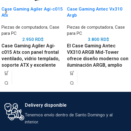
Case Gaming Agiler Agi-c015
Case Gaming Antec Vx310
Atx
Argb
Piezas de computadora
,
Case
Piezas de computadora
,
Case
para PC
para PC
2.950
RD$
3.800
RD$
Case Gaming Agiler Agi-
El Case Gaming Antec
c015 Atx con panel frontal
VX310 ARGB Mid-Tower
ventilado, vidrio templado,
ofrece diseño moderno con
soporte ATX y excelente
iluminación ARGB, amplio
flujo de aire con
espacio interno, excelente
ventiladores incluidos.
flujo de aire y compatibilidad
con hardware de alto
rendimiento, ideal para
setups gaming y estaciones
de trabajo avanzadas.
Delivery disponible
Tenemos envío dentro de Santo Domingo y al
interior.