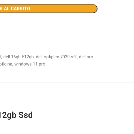
R AL CARRITO
l
,
dell 16gb 512gb
,
dell optiplex 7020 sff
,
dell pro
oficina
,
windows 11 pro
512gb Ssd