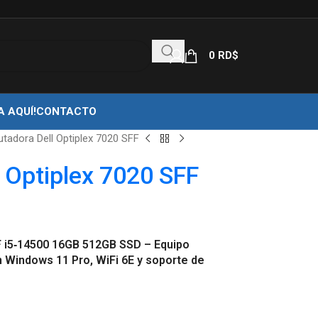
0
RD$
A AQUÍ!
CONTACTO
adora Dell Optiplex 7020 SFF
 Optiplex 7020 SFF
F i5‑14500 16GB 512GB SSD – Equipo
n Windows 11 Pro, WiFi 6E y soporte de