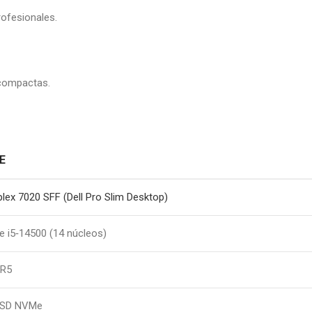
rofesionales.
 compactas.
E
iplex 7020 SFF (Dell Pro Slim Desktop)
re i5‑14500 (14 núcleos)
DR5
SSD NVMe