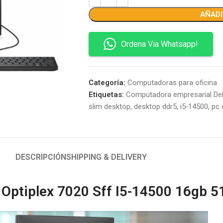
AÑADI
Ordena Via Whatsapp!
Categoría:
Computadoras para oficina
Etiquetas:
Computadora empresarial Del
slim desktop
,
desktop ddr5
,
i5‑14500
,
pc 
DESCRIPCIÓN
SHIPPING & DELIVERY
Optiplex 7020 Sff I5-14500 16gb 