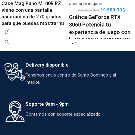
Case Mag Pano M100R PZ
accesorios gamer
viene con una pantalla
19.500
RD$
21.000
RD$
panorámica de 270 grados
Gráfica GeForce RTX
para que puedas mostrar tu
3060 Potencia tu
configuración ARGB. admite
experiencia de juego con
una placa base de conexión
la RTX 3060: 12GB GDDR6,
trasera, cuenta con el
trazado de rayos, DLSS y
ventilador de aspas
rendimiento fluido en
invertidas en el lateral y una
1080p y 1440p. Ideal para
placa de control ARGB-PWM
Delivery disponible
gamers, creadores y
para que el usuario pueda
Tenemos envío dentro de Santo Domingo y al
organizar los cables
quienes buscan
interior.
fácilmente.
actualizar su PC con
tecnología NVIDIA
Ampere.
Soporte 9am - 9pm
Contamos con soporte especializado.