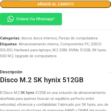
AÑADIR AL CARRITO
Ordena Via Whatsapp!
Categorías:
discos duros internos
,
Piezas de computadora
Etiquetas:
Almacenamiento interno
,
Componentes PC
,
DISCO
SOLIDO
,
Hardware para laptops
,
M.2 2280
,
NVMe 512GB
,
SK hynix
,
SSD M.2
,
Upgrade de computadora
Descripción
Disco M.2 SK hynix 512GB
El Disco M.2
SK hynix
512GB es una solución de almacenamiento
diseñada para quienes buscan un equilibrio perfecto entre
velocidad, eficiencia y confiabilidad. Fabricado por SK hynix, uno de
los mayores productores de memorias NAND y DRAM del mundo,