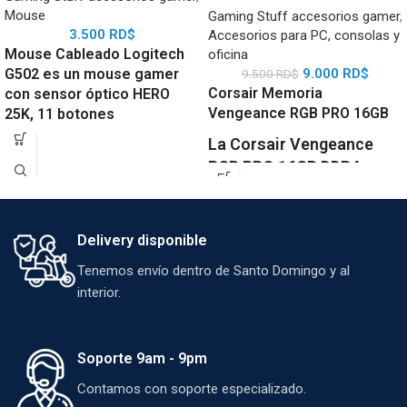
Mouse
Gaming Stuff accesorios gamer
,
3.500
RD$
Accesorios para PC, consolas y
Mouse Cableado Logitech
oficina
G502 es un mouse gamer
9.000
RD$
9.500
RD$
Corsair Memoria
con sensor óptico HERO
Vengeance RGB PRO 16GB
25K, 11 botones
programables, iluminación
La
Corsair Vengeance
RGB LightSync y sistema de
RGB PRO 16GB DDR4
es
peso ajustable. Precisión
una memoria RAM de alto
extrema y personalización
rendimiento diseñada
total para jugadores
competitivos.
para gamers y creadores
Delivery disponible
exigentes. Ofrece
Tenemos envío dentro de Santo Domingo y al
velocidad de 2666MHz,
interior.
iluminación RGB
personalizable con
software iCUE, y
Soporte 9am - 9pm
compatibilidad con Intel y
Contamos con soporte especializado.
AMD. Su diseño sin