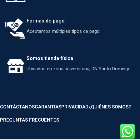
cables mejora la estética
y facilita la instalación,
mientras que su perfil
Formas de pago
XMP 2.0 permite un
Aceptamos múltiples tipos de pago.
overclocking estable y
seguro. Ideal para
potenciar tu PC con
estilo y eficiencia.
Somos tienda física
Ubicados en zona universitaria, DN Santo Domingo.
CONTÁCTANOS
GARANTÍAS
PRIVACIDAD
¿QUIÉNES SOMOS?
PREGUNTAS FRECUENTES