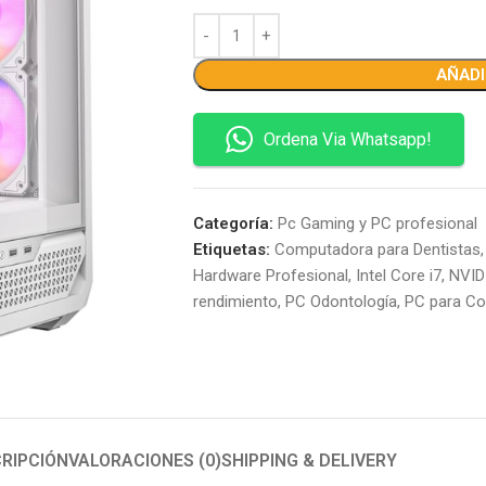
AÑADI
Ordena Via Whatsapp!
Categoría:
Pc Gaming y PC profesional
Etiquetas:
Computadora para Dentistas
,
Hardware Profesional
,
Intel Core i7
,
NVID
rendimiento
,
PC Odontología
,
PC para Co
RIPCIÓN
VALORACIONES (0)
SHIPPING & DELIVERY