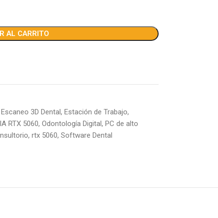
R AL CARRITO
Escaneo 3D Dental
,
Estación de Trabajo
,
IA RTX 5060
,
Odontología Digital
,
PC de alto
nsultorio
,
rtx 5060
,
Software Dental