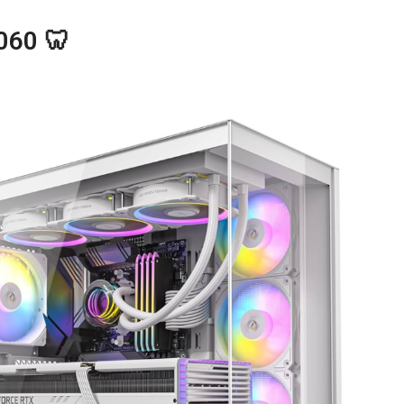
060 🦷