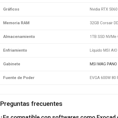
Gráficos
Nvidia RTX 506
Memoria RAM
32GB Corsair D
Almacenamiento
1TB SSD NVMe 
Enfriamiento
Líquido MSI AI
Gabinete
MSI MAG PANO 
Fuente de Poder
EVGA 600W 80 
Preguntas frecuentes
¿Es compatible con softwares como Exocad