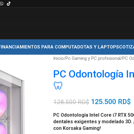
FINANCIAMIENTOS PARA COMPUTADOTAS Y LAPTOPS
COTIZ
Inicio
Pc Gaming y PC profesional
PC Od
PC Odontología In
🦷
125.500
RD$
128.500
RD$
PC Odontología Intel Core i7 RTX 5
dentales exigentes y modelado 3D. ¡L
con
Korsaka Gaming
!