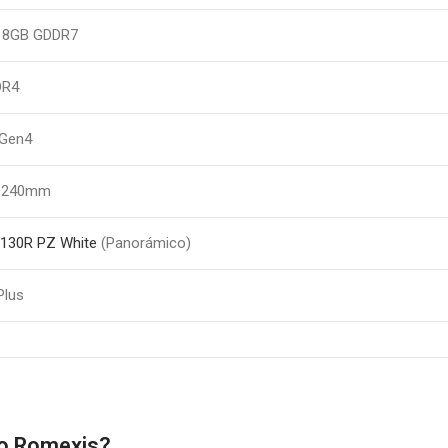
0 8GB GDDR7
DR4
Gen4
O 240mm
130R PZ White
(Panorámico)
Plus
 o Romexis?