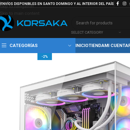
ENVÍOS DISPONIBLES EN SANTO DOMINGO Y AL INTERIOR DEL PAÍS
Skip to navigation
Skip to main content
SELECT CATEGORY
CATEGORÍAS
INICIO
TIENDA
MI CUENTA
-2%