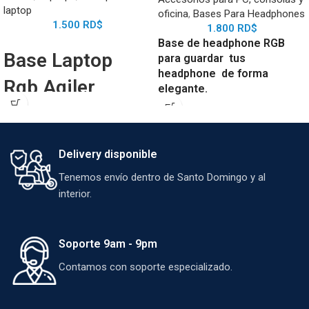
laptop
oficina
,
Bases Para Headphones
1.500
RD$
1.800
RD$
Base de headphone RGB
Base Laptop
para guardar tus
headphone de forma
Rgb Agiler
elegante.
BASE LAPTOP RGB
Cuenta con 8 modos de iluminación,
AGILER PARA NOTEBOOK
incluyendo 1 luz RGB de subtítulos y
MULTIANGULOS CON 2
Delivery disponible
7 luces monocromáticas, que se
ABANICOS RGB DE MAS
pueden cambiar pulsando el botón
Tenemos envío dentro de Santo Domingo y al
retroiluminado.
HUB USB 2 PUERTOS, 3
interior.
Diseño ligero y desmontado, base
POSICIONES.
de goma antideslizante y diseño de
centro de gravedad bajo para
proporcionar una base segura y
Soporte 9am - 9pm
estable para tus auriculares.
Contamos con soporte especializado.
Monta fácilmente cualquier auricular
de tamaño estándar sin
complicaciones (mide 10.4