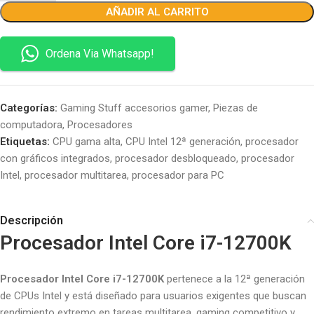
AÑADIR AL CARRITO
Ordena Via Whatsapp!
Categorías:
Gaming Stuff accesorios gamer
,
Piezas de
computadora
,
Procesadores
Etiquetas:
CPU gama alta
,
CPU Intel 12ª generación
,
procesador
con gráficos integrados
,
procesador desbloqueado
,
procesador
Intel
,
procesador multitarea
,
procesador para PC
Descripción
Procesador
Intel Core i7-12700K
Procesador Intel Core i7-12700K
pertenece a la 12ª generación
de CPUs Intel y está diseñado para usuarios exigentes que buscan
rendimiento extremo en tareas multitarea, gaming competitivo y