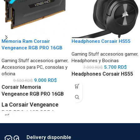
Memoria Ram Corsair
Headphones Corsair HS55
Vengeance RGB PRO 16GB
Gaming Stuff accesorios gamer
,
Gaming Stuff accesorios gamer
,
Headphones y Bocinas
Accesorios para PC, consolas y
5.700
RD$
7.000
RD$
oficina
Headphones Corsair HS55
9.000
RD$
9.500
RD$
Corsair Memoria
Vengeance RGB PRO 16GB
La
Corsair Vengeance
RGB PRO 16GB DDR4
es
una memoria RAM de alto
rendimiento diseñada
para gamers y creadores
Delivery disponible