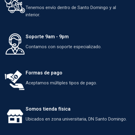
exigentes. Ofrece
Tenemos envío dentro de Santo Domingo y al
velocidad de 2666MHz,
interior.
iluminación RGB
personalizable con
software iCUE, y
Soporte 9am - 9pm
compatibilidad con Intel y
Contamos con soporte especializado.
AMD. Su diseño sin
cables mejora la estética
y facilita la instalación,
mientras que su perfil
Formas de pago
XMP 2.0 permite un
Aceptamos múltiples tipos de pago.
overclocking estable y
seguro. Ideal para
potenciar tu PC con
estilo y eficiencia.
Somos tienda física
Ubicados en zona universitaria, DN Santo Domingo.