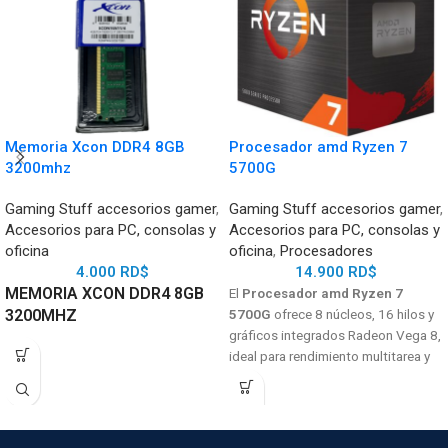
Memoria Xcon DDR4 8GB
Procesador amd Ryzen 7
3200mhz
5700G
Gaming Stuff accesorios gamer
,
Gaming Stuff accesorios gamer
,
Accesorios para PC, consolas y
Accesorios para PC, consolas y
oficina
oficina
,
Procesadores
4.000
RD$
14.900
RD$
MEMORIA XCON DDR4 8GB
El
Procesador amd Ryzen 7
3200MHZ
5700G
ofrece 8 núcleos, 16 hilos y
gráficos integrados Radeon Vega 8,
ideal para rendimiento multitarea y
gaming sin GPU dedicada.