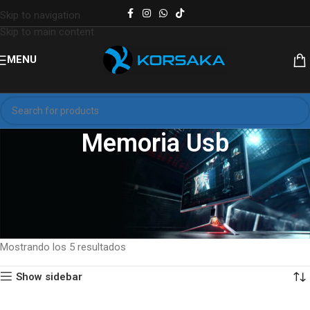
Skip to navigation
Skip to main content
MENU
Memoria Usb
Explora nuestra colección de
memorias USB 2.0 y 3.0
con
capacidades desde
16GB hasta 128GB
. Almacenamiento portátil,
confiable y con
envío rápido en toda República Dominicana
.
Inicio
Accesorios de computadora
Memoria Usb
Mostrando los 5 resultados
Show sidebar