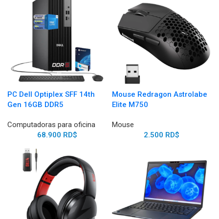
PC Dell Optiplex SFF 14th
Mouse Redragon Astrolabe
Gen 16GB DDR5
Elite M750
Computadoras para oficina
Mouse
68.900
RD$
2.500
RD$