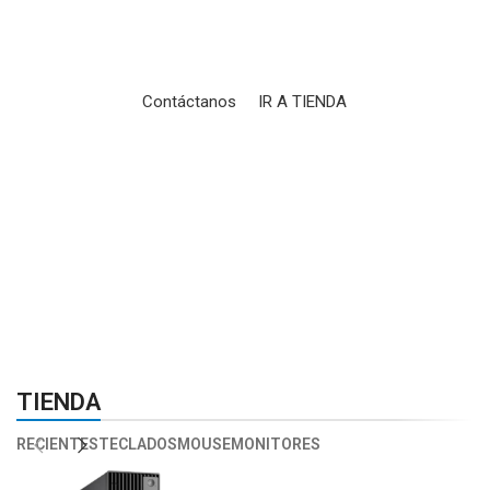
Periféricos, mobiliario y accesorios, todo en un mismo
lugar.
Contáctanos
IR A TIENDA
01
02
TIENDA
RECIENTES
TECLADOS
MOUSE
MONITORES