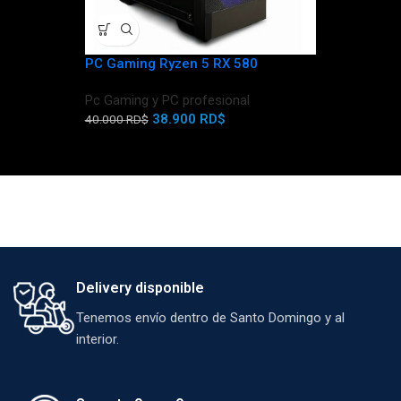
PC Gaming Ryzen 5 RX 580
Pc Gaming y PC profesional
PC Gaming 
38.900
RD$
40.000
RD$
Pc Gaming y
89.900
RD$
Delivery disponible
Tenemos envío dentro de Santo Domingo y al
interior.