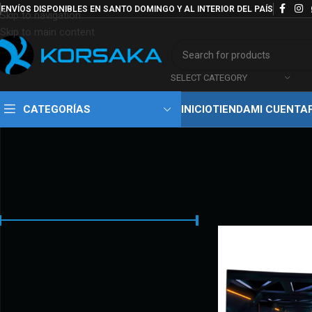
ENVÍOS DISPONIBLES EN SANTO DOMINGO Y AL INTERIOR DEL PAÍS
Skip to navigation
Skip to main content
SELECT CATEGORY
CATEGORÍAS
INICIO
TIENDA
MI CUENTA
FILTRAR
Inicio
Productos eti
Precio:
11.900 RD$
—
15.500 RD$
FILTRAR