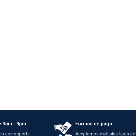
e 9am - 9pm
Formas de pago
s con soporte
Aceptamos múltiples tipos de