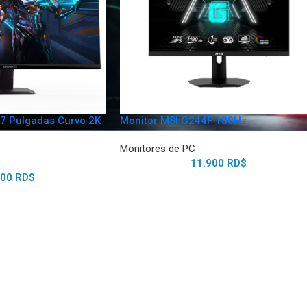
27 Pulgadas Curvo 2K
Monitor MSI G244F 180Hz
Monitores de PC
11.900
RD$
500
RD$