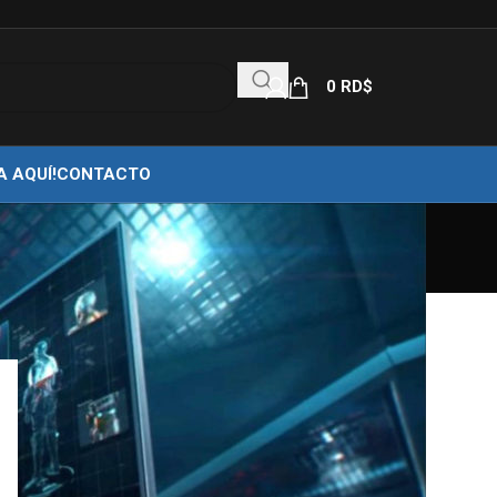
0
RD$
A AQUÍ!
CONTACTO
18
24