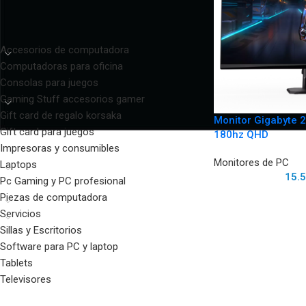
CATEGORÍAS DEL PRODUCTO
Accesorios de computadora
Computadoras para oficina
Consolas para juegos
Gaming Stuff accesorios gamer
Gift card de regalo korsaka
Monitor Gigabyte 
Gift card para juegos
180hz QHD
Impresoras y consumibles
Monitores de PC
Laptops
15.
Pc Gaming y PC profesional
Piezas de computadora
Servicios
Sillas y Escritorios
Software para PC y laptop
Tablets
Televisores