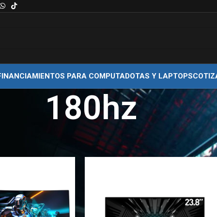
FINANCIAMIENTOS PARA COMPUTADOTAS Y LAPTOPS
COTIZ
180hz
quetados “180hz”
Show
9
12