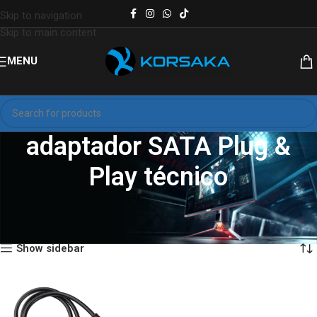
Skip to navigation
Skip to main content
MENU
adaptador SATA Plug &
Play técnico
Inicio
Productos etiquetados “adaptador SATA Plug & Play técnico”
Mostrando el único resultado
Show sidebar