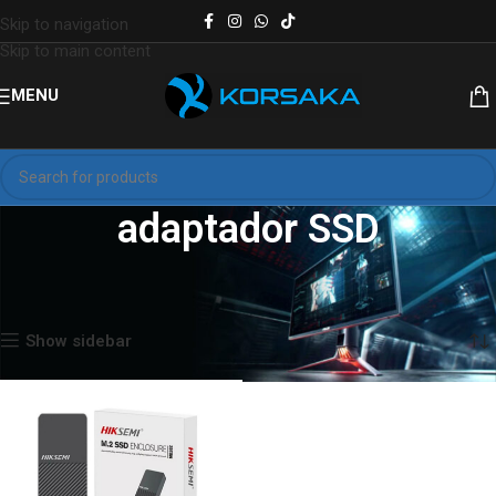
Skip to navigation
Skip to main content
MENU
adaptador SSD
Inicio
Productos etiquetados “adaptador SSD”
Mostrando el único resultado
Show sidebar