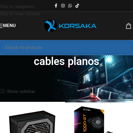
Skip to navigation
Skip to main content
MENU
cables planos
Inicio
Productos etiquetados “cables planos”
Mostrando los 2 resultados
Show sidebar