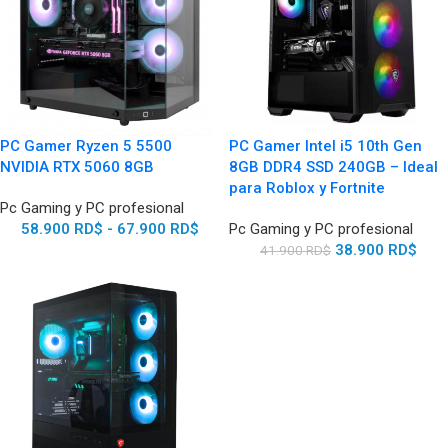
PC Gamer Ryzen 5 5500
PC Gamer Intel i5 10th Gen
NVIDIA RTX 5060 8GB
8GB DDR4 SSD 240GB – Ideal
para Roblox y Fortnite
Pc Gaming y PC profesional
58.900
RD$
-
67.900
RD$
Pc Gaming y PC profesional
38.900
RD$
41.900
RD$