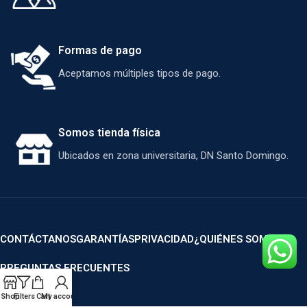
Formas de pago
Aceptamos múltiples tipos de pago.
Somos tienda física
Ubicados en zona universitaria, DN Santo Domingo.
CONTÁCTANOS
GARANTÍAS
PRIVACIDAD
¿QUIÉNES SOMOS?
PREGUNTAS FRECUENTES
Shop
Filters
Cart
My account