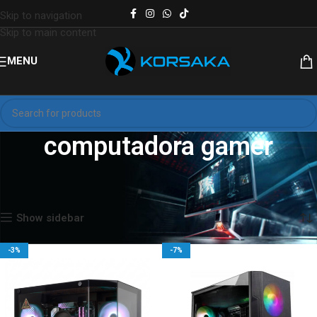
Skip to navigation
Skip to main content
MENU
computadora gamer
Inicio
Productos etiquetados “computadora gamer”
Mostrando los 3 resultados
Show sidebar
-3%
-7%