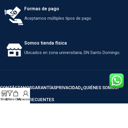
Formas de pago
Aceptamos múltiples tipos de pago.
Somos tienda física
Ubicados en zona universitaria, DN Santo Domingo.
CONTÁCTANOS
GARANTÍAS
PRIVACIDAD
¿QUIÉNES SOMOS?
PREGUNTAS FRECUENTES
Shop
Filters
Cart
My account