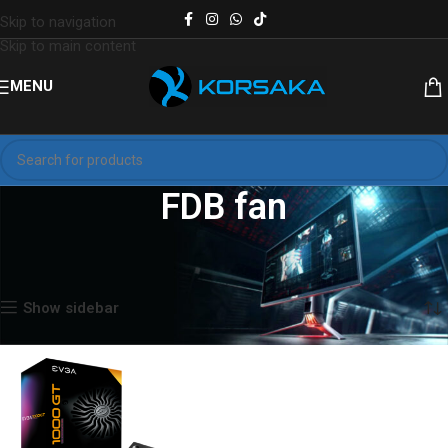
Skip to navigation
Skip to main content
MENU
FDB fan
Inicio
Productos etiquetados “FDB fan”
Mostrando el único resultado
Show sidebar