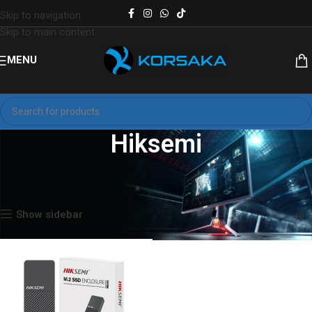
Skip to navigation
Skip to main content
MENU
Hiksemi
Inicio
Productos etiquetados “Hiksemi”
Mostrando el único resultado
Show sidebar