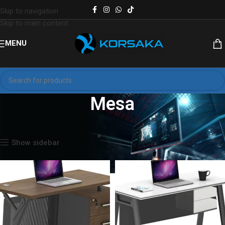
Skip to navigation
Skip to main content
MENU
Mesa
Inicio
Productos etiquetados “Mesa”
Mostrando los 2 resultados
Show sidebar