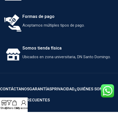
Formas de pago
Aceptamos múltiples tipos de pago.
Somos tienda física
Ubicados en zona universitaria, DN Santo Domingo.
CONTÁCTANOS
GARANTÍAS
PRIVACIDAD
¿QUIÉNES SOMOS?
PREGUNTAS FRECUENTES
Shop
Filters
Cart
My account