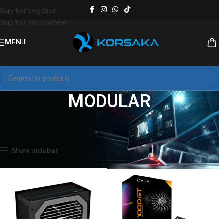
Skip to navigation
Skip to main content
MENU
MODULAR
Inicio
Productos etiquetados “MODULAR”
Mostrando los 3 resultados
Show sidebar