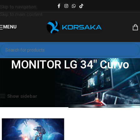
Skip to navigation
Skip to main content
MENU
MONITOR LG 34″ Curvo
Inicio
Productos etiquetados “MONITOR LG 34″ Curvo”
Mostrando el único resultado
Show sidebar