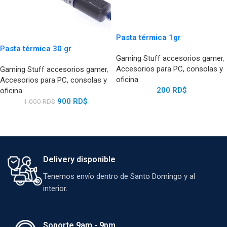
Pasta térmica 1gr
Pasta térmica 30 gr
Gaming Stuff accesorios gamer
,
Accesorios para PC, consolas y
Gaming Stuff accesorios gamer
,
oficina
Accesorios para PC, consolas y
200
RD$
oficina
900
RD$
1.000
RD$
Delivery disponible
Tenemos envío dentro de Santo Domingo y al
interior.
Soporte 9am - 9pm