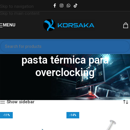
Skip to navigation
Skip to main content
MENU
pasta térmica para
overclocking
Inicio
Productos etiquetados “pasta térmica para overclocking”
Mostrando los 4 resultados
Show sidebar
-11%
-14%