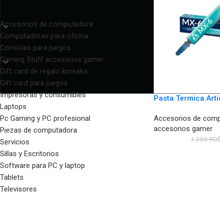
CATEGORÍAS DEL PRODUCTO
Accesorios de computadora
Computadoras para oficina
Consolas para juegos
Gaming Stuff accesorios gamer
Gift card de regalo korsaka
Gift card para juegos
Impresoras y consumibles
Pasta Termica Art
Laptops
Accesorios de com
Pc Gaming y PC profesional
accesorios gamer
Piezas de computadora
1.350
RD
Servicios
Sillas y Escritorios
Software para PC y laptop
Tablets
Televisores