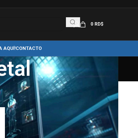
0
RD$
A AQUÍ!
CONTACTO
etal
18
24