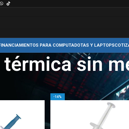
FINANCIAMIENTOS PARA COMPUTADOTAS Y LAPTOPS
COTIZ
 térmica sin m
quetados “pasta térmica sin metal”
Show
9
12
-14%