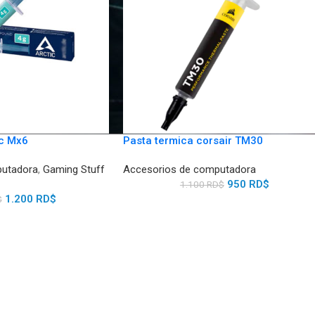
ic Mx6
Pasta termica corsair TM30
putadora
,
Gaming Stuff
Accesorios de computadora
950
RD$
1.100
RD$
1.200
RD$
$