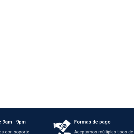
e 9am - 9pm
Formas de pago
s con soporte
Aceptamos múltiples tipos de