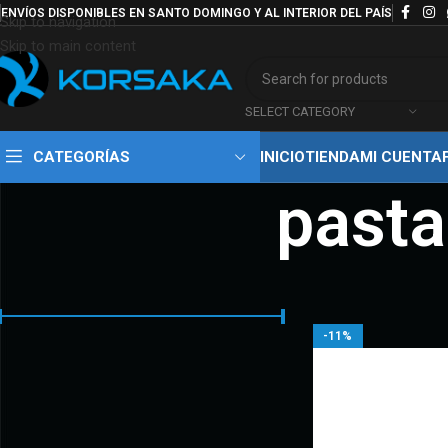
ENVÍOS DISPONIBLES EN SANTO DOMINGO Y AL INTERIOR DEL PAÍS
Skip to navigation
Skip to main content
SELECT CATEGORY
CATEGORÍAS
INICIO
TIENDA
MI CUENTA
pasta
FILTRAR
Inicio
Productos eti
-11%
Precio:
950 RD$
—
1.200 RD$
FILTRAR