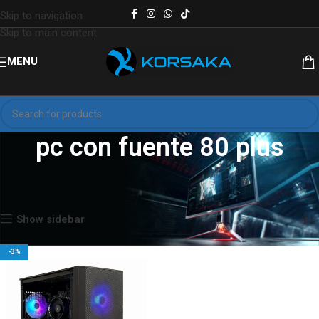
Skip to navigation
Skip to main content
MENU
pc con fuente 80 plus
Inicio
Productos etiquetados “pc con fuente 80 plus”
Mostrando el único resultado
Show sidebar
-3%