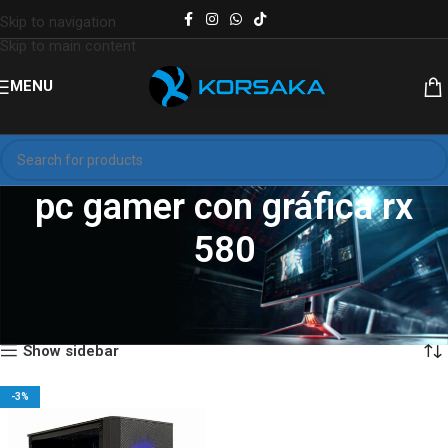
Skip to navigation
Skip to main content
MENU
pc gamer con gráfica rx
580
Inicio
Productos etiquetados “pc gamer con gráfica rx 580”
Mostrando el único resultado
Show sidebar
-3%