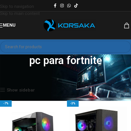
Skip to navigation
Skip to main content
MENU
pc para fortnite
Inicio
Productos etiquetados “pc para fortnite”
Mostrando los 2 resultados
Show sidebar
-7%
-3%