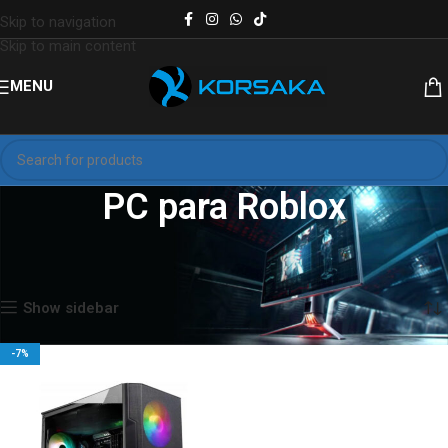
Skip to navigation
Skip to main content
MENU
PC para Roblox
Inicio
Productos etiquetados “PC para Roblox”
Mostrando el único resultado
Show sidebar
-7%