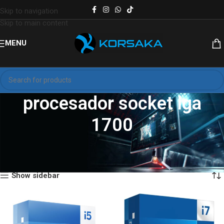
Skip to navigation
Skip to main content
MENU
procesador socket lga
1700
Inicio
Productos etiquetados “procesador socket lga 1700”
Mostrando los 3 resultados
Show sidebar