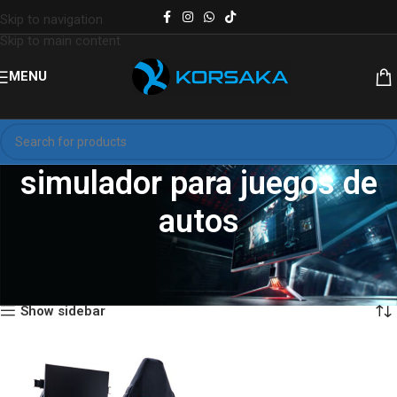
Skip to navigation
Skip to main content
MENU
simulador para juegos de
autos
Inicio
Productos etiquetados “simulador para juegos de autos”
Mostrando el único resultado
Show sidebar