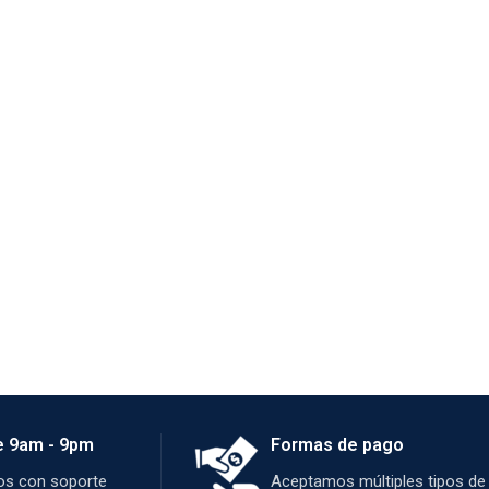
e 9am - 9pm
Formas de pago
s con soporte
Aceptamos múltiples tipos de