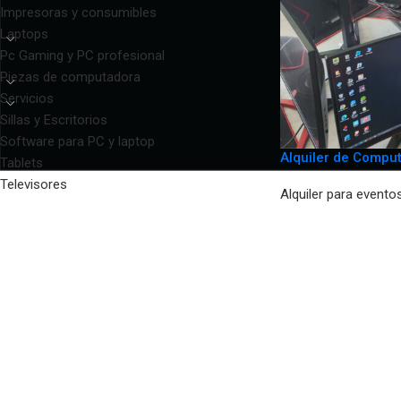
Impresoras y consumibles
Laptops
Pc Gaming y PC profesional
Piezas de computadora
Servicios
Sillas y Escritorios
Software para PC y laptop
Alquiler de Compu
Tablets
Televisores
Alquiler para evento