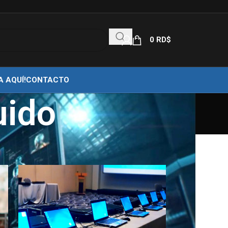
0
RD$
A AQUÍ!
CONTACTO
uido
18
24