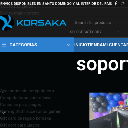
ENVÍOS DISPONIBLES EN SANTO DOMINGO Y AL INTERIOR DEL PAÍS
Skip to navigation
Skip to main content
SELECT CATEGORY
CATEGORÍAS
INICIO
TIENDA
MI CUENTA
sopor
CATEGORÍAS DEL PRODUCTO
Inicio
Productos etiq
Accesorios de computadora
Computadoras para oficina
Consolas para juegos
Gaming Stuff accesorios gamer
Gift card de regalo korsaka
Gift card para juegos