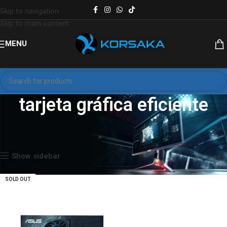
Skip to navigation
Skip to main content
MENU
tarjeta gráfica eficiente
Inicio
Productos etiquetados “tarjeta gráfica eficiente”
Mostrando el único resultado
Show sidebar
SOLD OUT