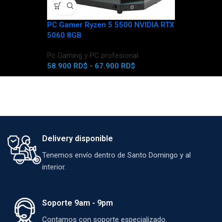
PC Gamer Ryzen 5 5500 NVIDIA RTX
PC Gaming I
5060 8GB
Pc Gaming y
Pc Gaming y PC profesional
9
99.500
RD$
58.900
RD$
-
67.900
RD$
Delivery disponible
Tenemos envío dentro de Santo Domingo y al
interior.
Soporte 9am - 9pm
Contamos con soporte especializado.