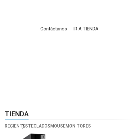
Periféricos, mobiliario y accesorios, todo en un mismo
lugar.
Contáctanos
IR A TIENDA
01
02
TIENDA
RECIENTES
TECLADOS
MOUSE
MONITORES