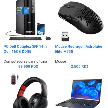
PC Dell Optiplex SFF 14th
Mouse Redragon Astrolabe
Gen 16GB DDR5
Elite M750
Computadoras para oficina
Mouse
68.900
RD$
2.500
RD$