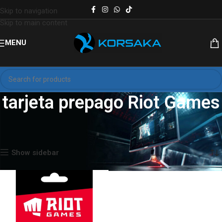
Skip to navigation
Skip to main content
MENU
tarjeta prepago Riot Games
Inicio
Productos etiquetados “tarjeta prepago Riot Games”
Mostrando el único resultado
Show sidebar