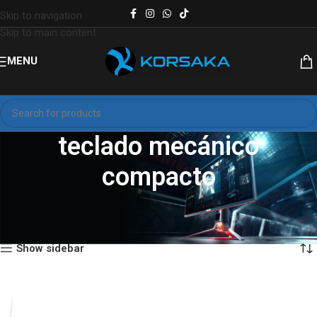
Skip to navigation
Skip to main content
MENU
teclado mecánico
compacto
Inicio
Productos etiquetados “teclado mecánico compacto”
Mostrando el único resultado
Show sidebar