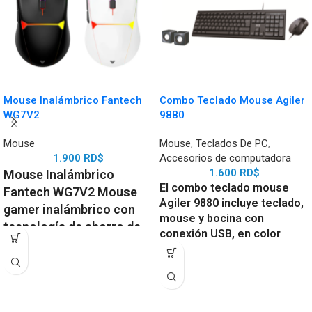
Mouse Inalámbrico Fantech
Combo Teclado Mouse Agiler
WG7V2
9880
Mouse
Mouse
,
Teclados De PC
,
1.900
RD$
Accesorios de computadora
1.600
RD$
Mouse Inalámbrico
El combo teclado mouse
Fantech WG7V2 Mouse
Agiler 9880 incluye teclado,
gamer inalámbrico con
mouse y bocina con
tecnología de ahorro de
conexión USB, en color
energía y diseño
negro, ofreciendo
ergonómico. Precisión y
funcionalidad completa y
velocidad a un precio
práctica para oficina,
estudio y uso diario.
imbatible.