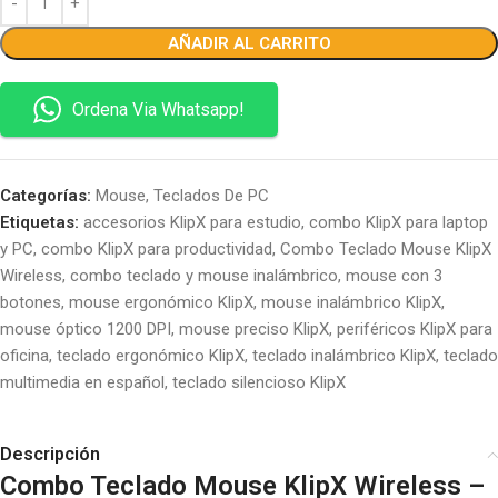
AÑADIR AL CARRITO
Ordena Via Whatsapp!
Categorías:
Mouse
,
Teclados De PC
Etiquetas:
accesorios KlipX para estudio
,
combo KlipX para laptop
y PC
,
combo KlipX para productividad
,
Combo Teclado Mouse KlipX
Wireless
,
combo teclado y mouse inalámbrico
,
mouse con 3
botones
,
mouse ergonómico KlipX
,
mouse inalámbrico KlipX
,
mouse óptico 1200 DPI
,
mouse preciso KlipX
,
periféricos KlipX para
oficina
,
teclado ergonómico KlipX
,
teclado inalámbrico KlipX
,
teclado
multimedia en español
,
teclado silencioso KlipX
Descripción
Combo Teclado Mouse KlipX Wireless –