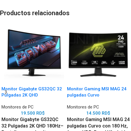
Productos relacionados
Monitor Gigabyte GS32QC 32
Monitor Gaming MSI MAG 24
Pulgadas 2K QHD
pulgadas Curvo
Monitores de PC
Monitores de PC
19.500
RD$
14.500
RD$
Monitor Gigabyte GS32QC
Monitor Gaming MSI MAG 24
32 Pulgadas 2K QHD 180Hz–
pulgadas Curvo con 180 Hz,