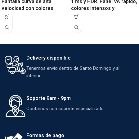
Pantalla curva de alta
1 ms y HDR. Panel VA rápido,
velocidad con colores
colores intensos y
vibrantes, ideal para gaming
tecnología antiparpadeo.
y productividad avanzada.
Ideal para gaming
competitivo.
Delivery disponible
Tenemos envío dentro de Santo Domingo y al
interior.
Soporte 9am - 9pm
Contamos con soporte especializado.
Formas de pago