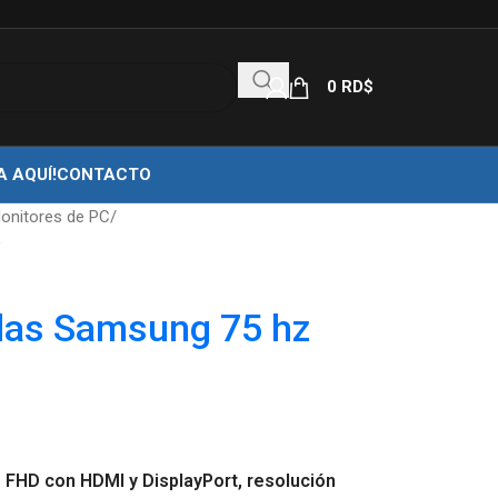
0
RD$
A AQUÍ!
CONTACTO
onitores de PC
D
das Samsung 75 hz
 FHD con HDMI y DisplayPort, resolución