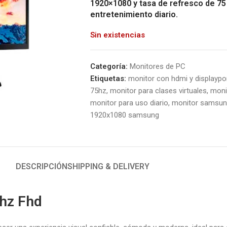
1920×1080 y tasa de refresco de 75 H
entretenimiento diario.
Sin existencias
Categoría:
Monitores de PC
Etiquetas:
monitor con hdmi y displaypo
75hz
,
monitor para clases virtuales
,
moni
monitor para uso diario
,
monitor samsun
1920x1080 samsung
DESCRIPCIÓN
SHIPPING & DELIVERY
hz Fhd