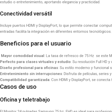
estudio o entretenimiento, aportando elegancia y practicidad.
Conectividad versátil
Incluye puertos HDMI y DisplayPort, lo que permite conectar comput
entradas facilita la integración en diferentes entornos tecnológicos.
Beneficios para el usuario
‍
Mayor comodidad visual
: La tasa de refresco de 75 Hz se este M
Perfecto para clases virtuales y estudio
: Su resolución Full HD y
Diseño profesional para oficinas
: Su estilo moderno y funcional s
Entretenimiento sin interrupciones
: Disfruta de películas, seri
Compatibilidad garantizada
: Con HDMI y DisplayPort, se conecta f
Casos de uso
Oficina y teletrabajo
El Monitor 24 pulgadas Samsung 75 hz FHD es ideal para profesion