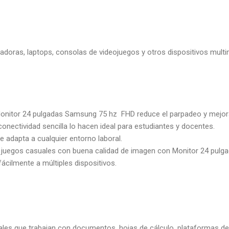
adoras, laptops, consolas de videojuegos y otros dispositivos multi
onitor 24 pulgadas Samsung 75 hz FHD reduce el parpadeo y mejora l
 conectividad sencilla lo hacen ideal para estudiantes y docentes.
e adapta a cualquier entorno laboral.
es y juegos casuales con buena calidad de imagen con Monitor 24 pu
ácilmente a múltiples dispositivos.
ales que trabajan con documentos, hojas de cálculo, plataformas d