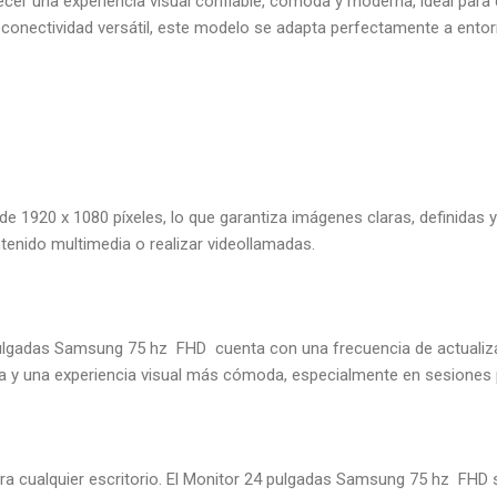
er una experiencia visual confiable, cómoda y moderna, ideal para 
conectividad versátil, este modelo se adapta perfectamente a entorno
920 x 1080 píxeles, lo que garantiza imágenes claras, definidas y co
ntenido multimedia o realizar videollamadas.
pulgadas Samsung 75 hz FHD cuenta con una frecuencia de actualiza
 y una experiencia visual más cómoda, especialmente en sesiones 
ra cualquier escritorio. El Monitor 24 pulgadas Samsung 75 hz FHD s