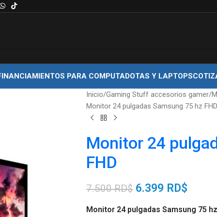
FINANCIAMIENTOS PARA COMPUTADOTAS Y LAPTOPS
COTIZ
Inicio
Gaming Stuff accesorios gamer
M
Monitor 24 pulgadas Samsung 75 hz FH
Monitor 24 pulga
FHD
6.399
RD$
7.500
RD$
Monitor 24 pulgadas Samsung 75 hz